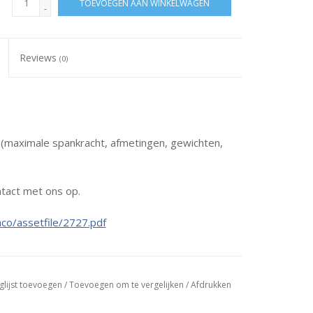
TOEVOEGEN AAN WINKELWAGEN
-
Reviews
(0)
s (maximale spankracht, afmetingen, gewichten,
tact met ons op.
co/assetfile/2727.pdf
glijst toevoegen
/
Toevoegen om te vergelijken
/
Afdrukken