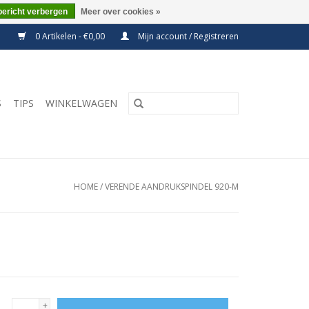
bericht verbergen
Meer over cookies »
0 Artikelen - €0,00
Mijn account / Registreren
S
TIPS
WINKELWAGEN
HOME
/
VERENDE AANDRUKSPINDEL 920-M
+