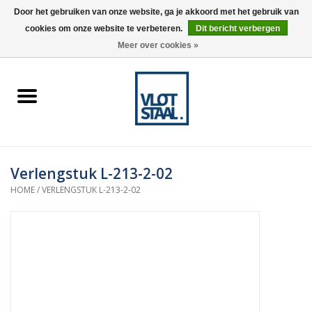
Door het gebruiken van onze website, ga je akkoord met het gebruik van
cookies om onze website te verbeteren.
Dit bericht verbergen
0 Artikelen - €0,00
Meer over cookies »
Home
Aardnokken
Destaco pneumatische
Verlengstuk L-213-2-02
spanners
HOME
/
VERLENGSTUK L-213-2-02
Destaco handspanners
Tips
Winkelwagen