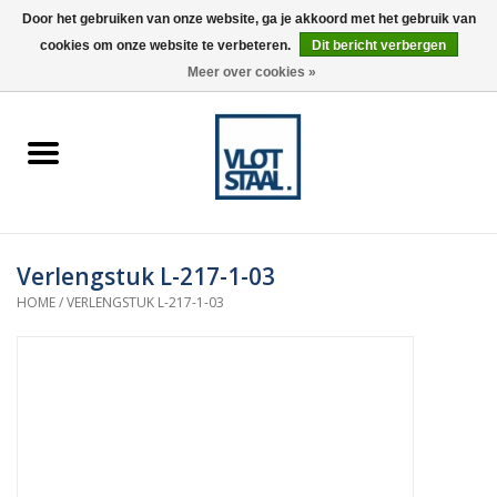
Door het gebruiken van onze website, ga je akkoord met het gebruik van
cookies om onze website te verbeteren.
Dit bericht verbergen
0 Artikelen - €0,00
Meer over cookies »
Home
Aardnokken
Destaco pneumatische
Verlengstuk L-217-1-03
spanners
HOME
/
VERLENGSTUK L-217-1-03
Destaco handspanners
Tips
Winkelwagen