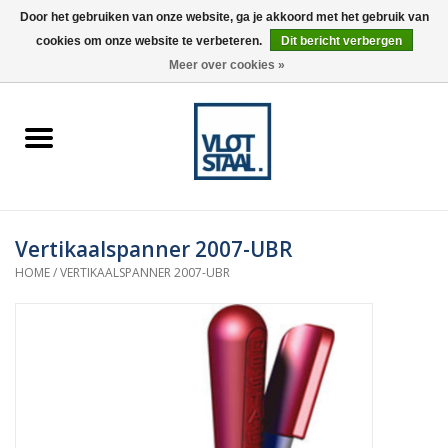
Door het gebruiken van onze website, ga je akkoord met het gebruik van
cookies om onze website te verbeteren.
Dit bericht verbergen
0 Artikelen - €0,00
Meer over cookies »
Home
Aardnokken
Destaco pneumatische
Vertikaalspanner 2007-UBR
spanners
HOME
/
VERTIKAALSPANNER 2007-UBR
Destaco handspanners
Tips
Winkelwagen