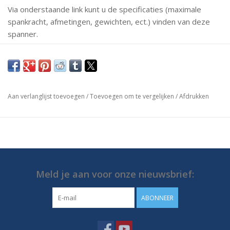
Via onderstaande link kunt u de specificaties (maximale
spankracht, afmetingen, gewichten, ect.) vinden van deze
spanner.
Mochten er vragen zijn neem dan gerust contact met ons
op.
https://media.destaco.com/assetbank-
Aan verlanglijst toevoegen
/
Toevoegen om te vergelijken
/
Afdrukken
destaco/assetfile/2819.pdf
Meld je aan voor onze nieuwsbrief:
ABONNEER