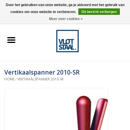
Door het gebruiken van onze website, ga je akkoord met het gebruik van
cookies om onze website te verbeteren.
Dit bericht verbergen
0 Artikelen - €0,00
Meer over cookies »
Home
Aardnokken
Destaco pneumatische
Vertikaalspanner 2010-SR
spanners
HOME
/
VERTIKAALSPANNER 2010-SR
Destaco handspanners
Tips
Winkelwagen