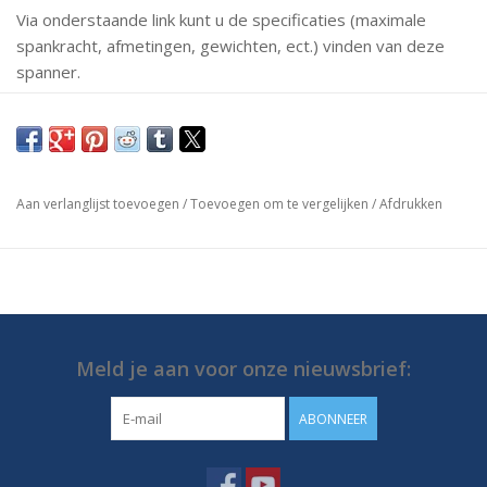
Via onderstaande link kunt u de specificaties (maximale
spankracht, afmetingen, gewichten, ect.) vinden van deze
spanner.
Mochten er vragen zijn neem dan gerust contact met ons
op.
https://media.destaco.com/assetbank-
Aan verlanglijst toevoegen
/
Toevoegen om te vergelijken
/
Afdrukken
destaco/assetfile/2821.pdf
Meld je aan voor onze nieuwsbrief:
ABONNEER