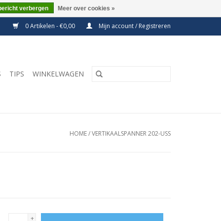
bericht verbergen
Meer over cookies »
0 Artikelen - €0,00
Mijn account / Registreren
S
TIPS
WINKELWAGEN
HOME
/
VERTIKAALSPANNER 202-USS
+