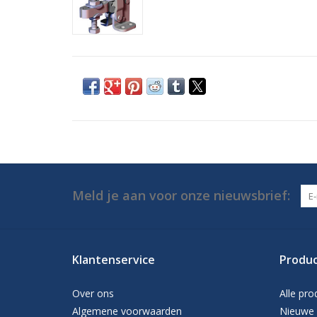
Meld je aan voor onze nieuwsbrief:
Klantenservice
Produ
Over ons
Alle pro
Algemene voorwaarden
Nieuwe 