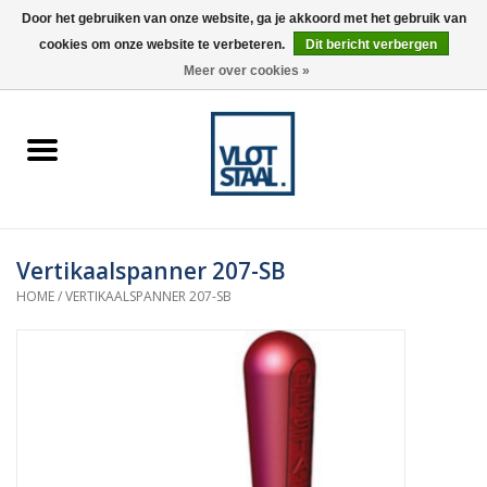
Door het gebruiken van onze website, ga je akkoord met het gebruik van
cookies om onze website te verbeteren.
Dit bericht verbergen
0 Artikelen - €0,00
Meer over cookies »
Home
Aardnokken
Destaco pneumatische
Vertikaalspanner 207-SB
spanners
HOME
/
VERTIKAALSPANNER 207-SB
Destaco handspanners
Tips
Winkelwagen