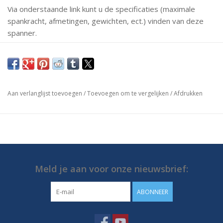
Via onderstaande link kunt u de specificaties (maximale
spankracht, afmetingen, gewichten, ect.) vinden van deze
spanner.
Mochten er vragen zijn neem dan gerust contact met ons
op.
https://media.destaco.com/assetbank-
Aan verlanglijst toevoegen
/
Toevoegen om te vergelijken
/
Afdrukken
destaco/assetfile/2823.pdf
Meld je aan voor onze nieuwsbrief:
ABONNEER