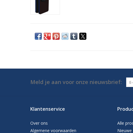
Meld je aan voor onze nieuwsbrief:
Klantenservice
Produ
Over ons
Alle pro
Algemene voorwaarden
Nieuwe 