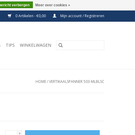
bericht verbergen
Meer over cookies »
0 Artikelen - €0,00
Mijn account / Registreren
S
TIPS
WINKELWAGEN
HOME
/
VERTIKAALSPANNER 503-MLBLSC
+