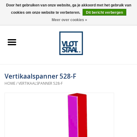
Door het gebruiken van onze website, ga je akkoord met het gebruik van
cookies om onze website te verbeteren.
Dit bericht verbergen
0 Artikelen - €0,00
Meer over cookies »
Home
Aardnokken
Destaco pneumatische
Vertikaalspanner 528-F
spanners
HOME
/
VERTIKAALSPANNER 528-F
Destaco handspanners
Tips
Winkelwagen