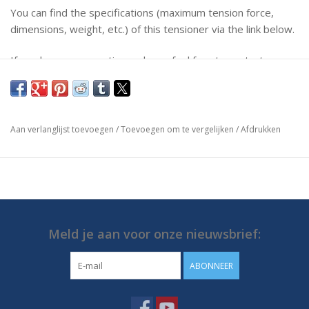
You can find the specifications (maximum tension force,
dimensions, weight, etc.) of this tensioner via the link below.
If you have any questions, please feel free to contact us.
https://media.destaco.com/assetbank-
destaco/assetfile/2831.pdf
Aan verlanglijst toevoegen
/
Toevoegen om te vergelijken
/
Afdrukken
Meld je aan voor onze nieuwsbrief:
ABONNEER