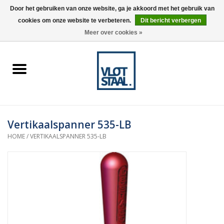
Door het gebruiken van onze website, ga je akkoord met het gebruik van
cookies om onze website te verbeteren.
Dit bericht verbergen
0 Artikelen - €0,00
Meer over cookies »
Home
Aardnokken
Destaco pneumatische
Vertikaalspanner 535-LB
spanners
HOME
/
VERTIKAALSPANNER 535-LB
Destaco handspanners
Tips
Winkelwagen