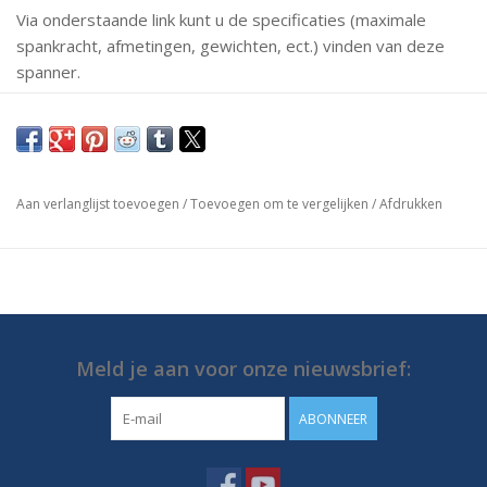
Via onderstaande link kunt u de specificaties (maximale
spankracht, afmetingen, gewichten, ect.) vinden van deze
spanner.
Mochten er vragen zijn neem dan gerust contact met ons
op.
https://media.destaco.com/assetbank-
Aan verlanglijst toevoegen
/
Toevoegen om te vergelijken
/
Afdrukken
destaco/assetfile/2832.pdf
Meld je aan voor onze nieuwsbrief:
ABONNEER